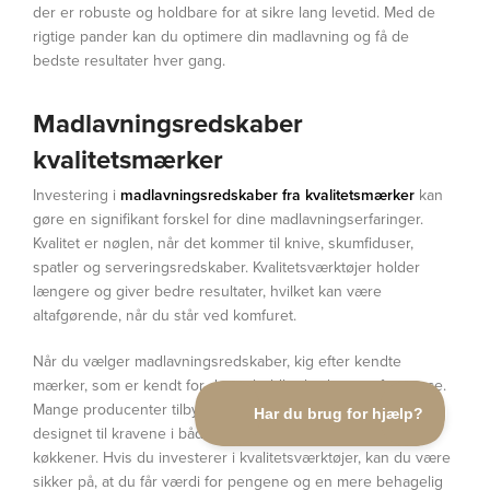
der er robuste og holdbare for at sikre lang levetid. Med de
rigtige pander kan du optimere din madlavning og få de
bedste resultater hver gang.
Madlavningsredskaber
kvalitetsmærker
Investering i
madlavningsredskaber fra kvalitetsmærker
kan
gøre en signifikant forskel for dine madlavningserfaringer.
Kvalitet er nøglen, når det kommer til knive, skumfiduser,
spatler og serveringsredskaber. Kvalitetsværktøjer holder
længere og giver bedre resultater, hvilket kan være
altafgørende, når du står ved komfuret.
Når du vælger madlavningsredskaber, kig efter kendte
mærker, som er kendt for deres holdbarhed og performance.
Mange producenter tilbyder professionelle serier, der er
designet til kravene i både husholdninger og kommercielle
køkkener. Hvis du investerer i kvalitetsværktøjer, kan du være
sikker på, at du får værdi for pengene og en mere behagelig