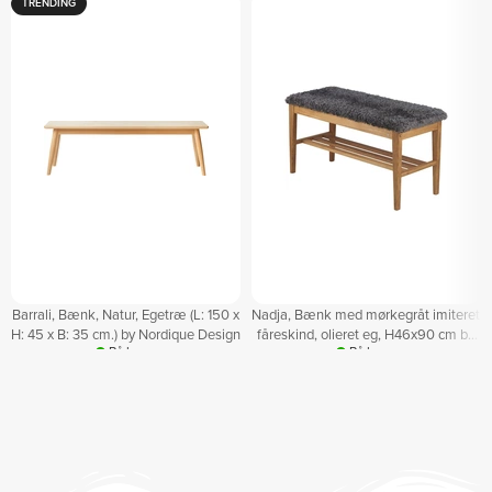
TRENDING
Barrali, Bænk, Natur, Egetræ (L: 150 x
Nadja, Bænk med mørkegråt imiteret
H: 45 x B: 35 cm.) by Nordique Design
fåreskind, olieret eg, H46x90 cm by
På lager
På lager
Oscarssons Möbel
DKK
2.099,00
DKK
2.939,00