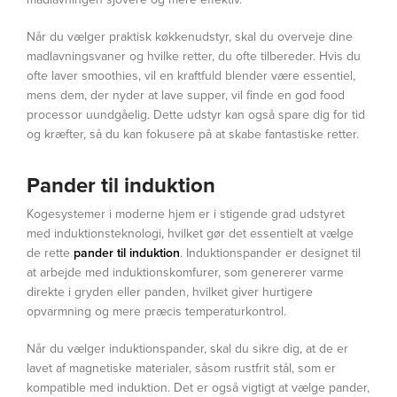
Når du vælger praktisk køkkenudstyr, skal du overveje dine
madlavningsvaner og hvilke retter, du ofte tilbereder. Hvis du
ofte laver smoothies, vil en kraftfuld blender være essentiel,
mens dem, der nyder at lave supper, vil finde en god food
processor uundgåelig. Dette udstyr kan også spare dig for tid
og kræfter, så du kan fokusere på at skabe fantastiske retter.
Pander til induktion
Kogesystemer i moderne hjem er i stigende grad udstyret
med induktionsteknologi, hvilket gør det essentielt at vælge
de rette
pander til induktion
. Induktionspander er designet til
at arbejde med induktionskomfurer, som genererer varme
direkte i gryden eller panden, hvilket giver hurtigere
opvarmning og mere præcis temperaturkontrol.
Når du vælger induktionspander, skal du sikre dig, at de er
lavet af magnetiske materialer, såsom rustfrit stål, som er
kompatible med induktion. Det er også vigtigt at vælge pander,