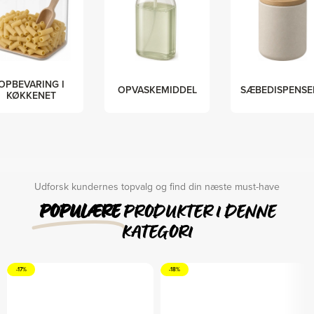
OPBEVARING I
OPVASKEMIDDEL
SÆBEDISPENSE
KØKKENET
Udforsk kundernes topvalg og find din næste must-have
POPULÆRE
PRODUKTER I DENNE
KATEGORI
-17%
-18%