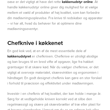
oase er det vigtigt at have det rette
køkkenudstyr online
. At
handle køkkenudstyr online giver dig mulighed for at vælge
mellem et væld af produkter af høj kvalitet, som kan forbedre
din madlavningsoplevelse. Fra knive til redskaber og apparater
– vi har alt, hvad du behøver for at optimere dine
madlavningseventyr.
Chefknive i køkkenet
En god kok ved, at en af de mest essentielle dele af
køkkenudstyret
er chefkniven. Chefknive er utroligt alsidige
og kan bruges til en bred vifte af opgaver, lige fra hakket
grøntsager til at skære kød. Når du vælger chefknive, er det
vigtigt at overveje materialet, skærevinklen og ergonomien i
håndtaget. En godt designet chefkniv kan gøre en stor forskel
i forhold til præcision og effektivitet under madlavningen.
Investér i en chefkniv af høj kvalitet, der kan holde i mange år.
Sørg for at vedligeholde kniven korrekt ved at slibe den
regelmæssigt og skære på skærebrætter af træ eller plast for
at bevare skarpheden. Uanset om du er en erfaren kok eller