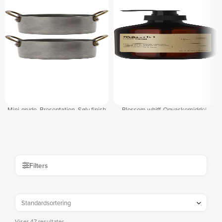
Mini-gryde, Presentation, Sølv finish
Blossom whiff, Opvaskemiddel,
by Nicolas Vahé
H7x19 cm by Meraki
På lager
På lager
DKK
330,00
DKK
98,00
DKK
399,00
DKK
119,00
Filters
Viser 47 resultater