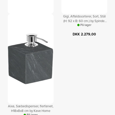
Gigi, Affaldssorterer, Taupe, Stål
Gigi, Affaldssorterer, Sort, Stål
(H: 92 x B: 60 cm.) by Spinder
(H: 92 x B: 60 cm.) by Spinder
På lager
På lager
Design
Design
DKK
2.609,00
DKK
2.279,00
Aixa, Sæbedispenser, flerfarvet,
H18x8x8 cm by Kave Home
På lager