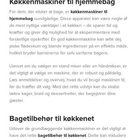
Køkkenmaskiner til hjemmebag
For dem, der elsker at bage, er
køkkenmaskiner til
hjemmebag
uundgåelige. Disse apparater kan være nogle af
de mest nyttige værktøjer i et køkken – de sparer tid og
kræfter og giver dig mulighed for at eksperimentere med
forskellige opskrifter. En god køkkenmaskine kan ælte dej,
piske flødeskum og blande ingredienser på en effektiv måde,
hvilket bryder barriererne for selv uerfarne bagere.
Uanset om du vælger en stand mixer eller en håndmikser, er
det vigtigt at vælge en maskine, der er robust og pålidelig.
Læs anmeldelser og overvej, hvad du vil bruge maskinen til,
før du træffer dit valg. Med det rette udstyr kan du skabe
lækre kager, brød og dessertretter, der begejstrer dine
gæster.
Bagetilbehør til køkkenet
Udover de grundlæggende køkkenmaskiner er det vigtigt at
have det rette
bagetilbehør til køkkenet
. Dette kan inkludere