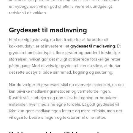
en nybegynder, vil en god chefkniv være et uundgåeligt
redskab i dit køkken.
Grydesæt til madlavning
Et af de vigtigste valg, du kan træffe for at forbedre dit
køkkenudstyr, er at investere i et
grydesæt til madlavning
. Et
grydesæt omfatter typisk flere gryder og pander i forskellige
størrelser, hvilket gør det muligt at tilberede forskellige retter
på én gang. Med et velvalgt grydesæt kan du sikre, at du har
det rette udstyr til både simremad, kogning og sautering.
Når du vælger et grydesæt, skal du overveje materialet, da det
kan påvirke madlavningsmetoden og varmefordelingen.
Rustfrit stål, støbejern og non-stick belægning er populære
materialer, hver med sine egne fordele. Et godt grydesæt vil
ikke kun gøre madlavningen lettere og mere effektiv, men det
vil også forbedre smagen og teksturen af dine retter.